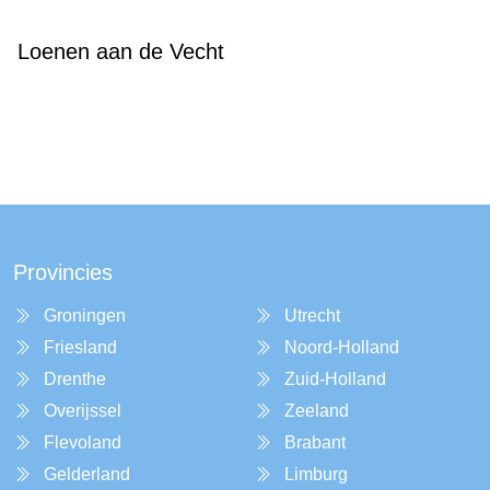
Loenen aan de Vecht
Provincies
Groningen
Utrecht
Friesland
Noord-Holland
Drenthe
Zuid-Holland
Overijssel
Zeeland
Flevoland
Brabant
Gelderland
Limburg